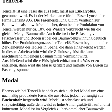
Tencel®
Tencel® ist eine Faser die aus Holz, meist aus
Eukalyptus
,
gewonnen wird. Es ist der Markenname für die Faser Lyocell der
Firma Lenzing AG. Die Faserherstellung gilt im Vergleich zur
Baumwolle als umweltfreundlicher, denn bei der Produktion von
Tencel werden nur ca. 10% des Wassers verbraucht wie für die
gleiche Menge Baumwolle. Auch die toxische Belastung von
Frischwasser und Boden ist bei der Baumwollgewinnung deutlich
höher. Der Produktionsprozess der Tencel®-Fasern beginnt mit der
Zerkleinerung des Holzes in Späne, die dann eingeweicht werden.
In diesem Arbeitsschritt wird die Zellulose gelöst die dann
anschließend mit einem Lösungsmittel vermischt wird.
Anschließend wird diese Flüssigkeit erhitzt um das Wasser zu
entziehen, dann wird die Masse gefiltert und mithilfe von Düsen zu
Fasern gesponnen.
Modal
Ebenso wie bei Tencel® handelt es sich auch bei Modal um eine
nachhaltig produzierte Faser, die aus Holz, jedoch vorrangig aus
Buchenholz
hergestellt wird. Modal ist sehr elastisch und
strapazierfähig, außerdem weist es hohe Atmungsaktivität auf und ist
knitterarm. Modal ist im Vergleich zu herkömmlicher Baumwolle